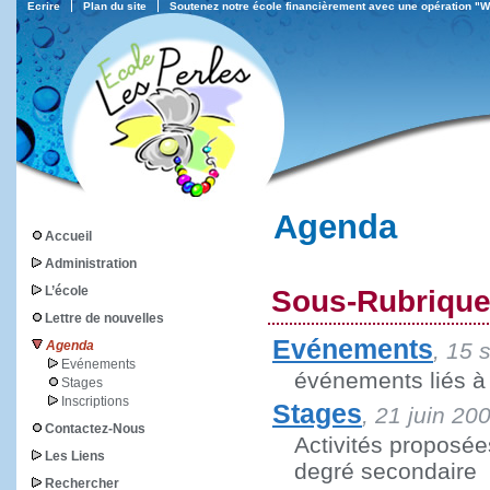
Ecrire
Plan du site
Soutenez notre école financièrement avec une opération "
Agenda
Accueil
Administration
L’école
Sous-Rubriqu
Lettre de nouvelles
Evénements
Agenda
, 15
Evénements
événements liés à 
Stages
Inscriptions
Stages
, 21 juin 20
Contactez-Nous
Activités proposée
Les Liens
degré secondaire
Rechercher