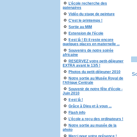
L’école recherche des
patenaires
Vidéo du stage de peinture
C’est le printemps !
Sortie au MIM
Extension de l’école
Il est là ! Et il reste encore
quelques places en maternelle ...
Souvenirs de notre soirée
africaine
RESERVEZ votre petit-déjeuner
EXTRA avant le 13/5 !
Photos du petit-déjeuner 2010
So
Notre sortie au Musée Royal de
l’Afrique Centrale
Souvenir de notre fête d’école -
Juin 2010
il est là !
Grâce à Dieu et à vous ...
Flash info
L’école a reçu des ordinateurs !
Notre sortie au musée de la
photo
Merci pour votre présence !