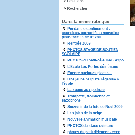
Les Liens
Rechercher
Dans la même rubrique
Pendant le confinement :
exercices, correctifs et nouvelles
plate-formes de travail
Rentrée 2009
PHOTOS STAGE DE SOUTIEN
SCOLAIRE
PHOTOS du petit-déjeuner / expo
L’Ecole Les Perles déménage
Encore quelques places ...
Une jeune harpiste liégeoise à
l’école
La soupe aux potirons
Trompette, trombonne et
saxophone
Souvenir de la fête de Noël 2009
Les joies de la neige
Nouvelle animation musicale
PHOTOS du stage peinture
photos du petit déjeuner - expo