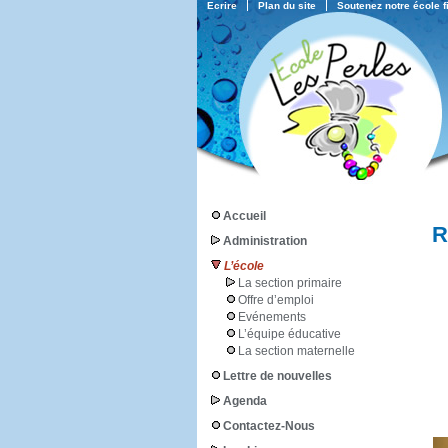
Ecrire
Plan du site
Soutenez notre école 
Accueil
R
Administration
L’école
La section primaire
Offre d’emploi
Evénements
L’équipe éducative
La section maternelle
Lettre de nouvelles
Agenda
Contactez-Nous