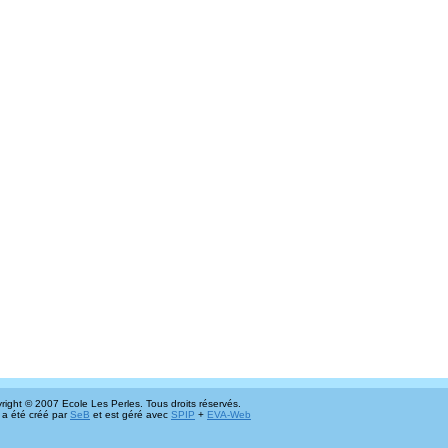
right © 2007 Ecole Les Perles. Tous droits réservés.
 a été créé par
SeB
et est géré avec
SPIP
+
EVA-Web