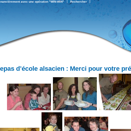
financièrement avec une opération "WIN-WIN"
Rechercher
epas d’école alsacien : Merci pour votre pr