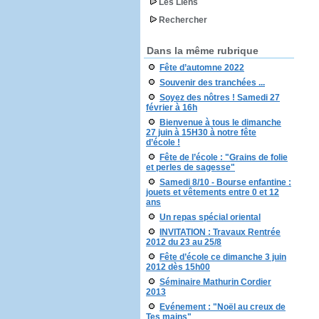
Les Liens
Rechercher
Dans la même rubrique
Fête d’automne 2022
Souvenir des tranchées ...
Soyez des nôtres ! Samedi 27
février à 16h
Bienvenue à tous le dimanche
27 juin à 15H30 à notre fête
d’école !
Fête de l’école : "Grains de folie
et perles de sagesse"
Samedi 8/10 - Bourse enfantine :
jouets et vêtements entre 0 et 12
ans
Un repas spécial oriental
INVITATION : Travaux Rentrée
2012 du 23 au 25/8
Fête d’école ce dimanche 3 juin
2012 dès 15h00
Séminaire Mathurin Cordier
2013
Evénement : "Noël au creux de
Tes mains"