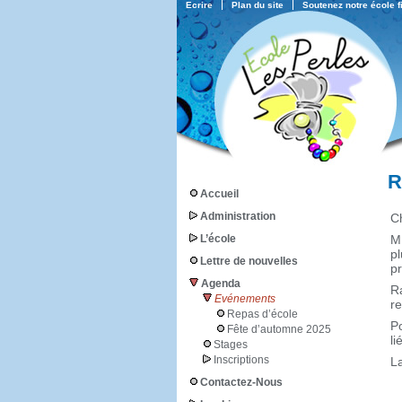
Ecrire
Plan du site
Soutenez notre école 
R
Accueil
Administration
Ch
L’école
M
pl
Lettre de nouvelles
pr
Agenda
R
Evénements
re
Repas d’école
P
Fête d’automne 2025
li
Stages
Inscriptions
La
Contactez-Nous