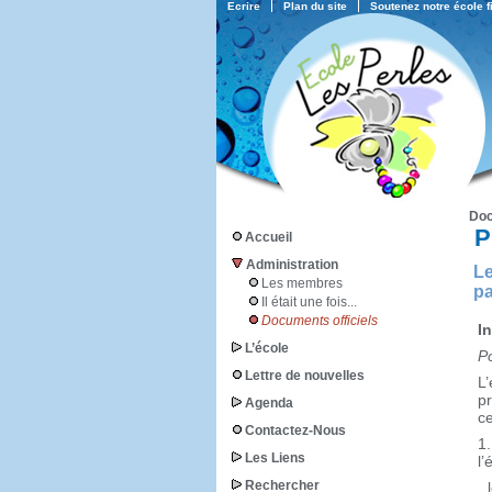
Ecrire
Plan du site
Soutenez notre école 
Doc
P
Accueil
Administration
Le
Les membres
pa
Il était une fois...
Documents officiels
I
L’école
P
Lettre de nouvelles
L
p
Agenda
ce
Contactez-Nous
1
Les Liens
l’
Rechercher
l