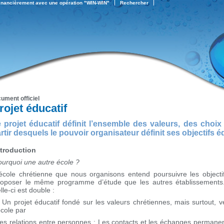
financièrement avec une opération "WIN-WIN"
Rechercher
ument officiel
rojet éducatif
 projet éducatif définit l’ensemble des valeurs, des choix
rtir desquels le pouvoir organisateur définit ses objectifs é
ntroduction
ourquoi une autre école ?
’école chrétienne que nous organisons entend poursuivre les object
roposer le même programme d’étude que les autres établissements. 
lle-ci est double :
. Un projet éducatif fondé sur les valeurs chrétiennes, mais surtout,
école par
es relations entre personnes : Les contacts et les échanges permanen