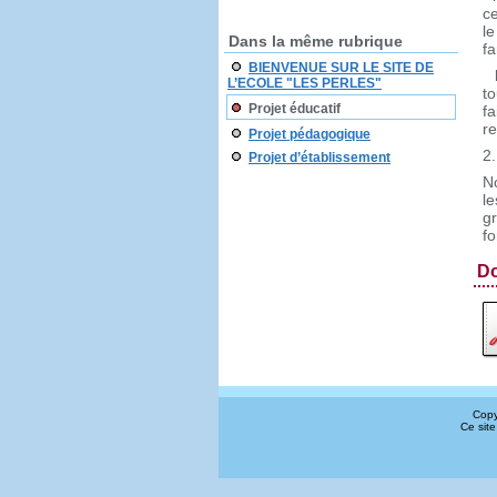
ce
le
Dans la même rubrique
fa
BIENVENUE SUR LE SITE DE
l
L’ECOLE "LES PERLES"
to
Projet éducatif
f
re
Projet pédagogique
2.
Projet d’établissement
N
l
g
fo
D
Copy
Ce site