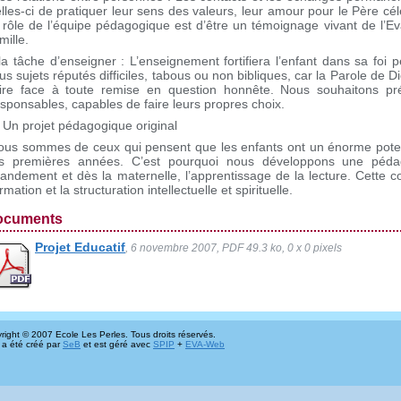
lles-ci de pratiquer leur sens des valeurs, leur amour pour le Père célest
 rôle de l’équipe pédagogique est d’être un témoignage vivant de l’Ev
mille.
a tâche d’enseigner : L’enseignement fortifiera l’enfant dans sa foi 
us sujets réputés difficiles, tabous ou non bibliques, car la Parole de Di
aire face à toute remise en question honnête. Nous souhaitons pr
sponsables, capables de faire leurs propres choix.
 Un projet pédagogique original
ous sommes de ceux qui pensent que les enfants ont un énorme potenti
es premières années. C’est pourquoi nous développons une pédago
randement et dès la maternelle, l’apprentissage de la lecture. Cette 
rmation et la structuration intellectuelle et spirituelle.
ocuments
Projet Educatif
, 6 novembre 2007, PDF 49.3 ko, 0 x 0 pixels
right © 2007 Ecole Les Perles. Tous droits réservés.
 a été créé par
SeB
et est géré avec
SPIP
+
EVA-Web